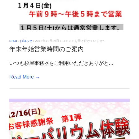
年
SHOP
,
お知らせ
/
2018年12月29日
/
コメントを受け付けていません
末
年末年始営業時間のご案内
年
始
営
いつも杉屋事務器をご利用いただきありがと…
業
時
間
Read More →
の
ご
案
内
は