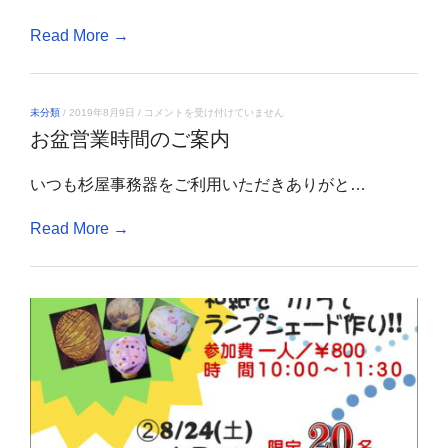
つ
か
Read More →
っ
て
ラ
ン
プ
お
未分類
/
2019年8月9日
/
コメントを受け付けていません
シ
盆
ェ
お盆営業時間のご案内
営
ー
業
ド
時
作
いつも杉屋事務器をご利用いただきありがと…
間
り
の
体
ご
験」！！
Read More →
案
は
内
は