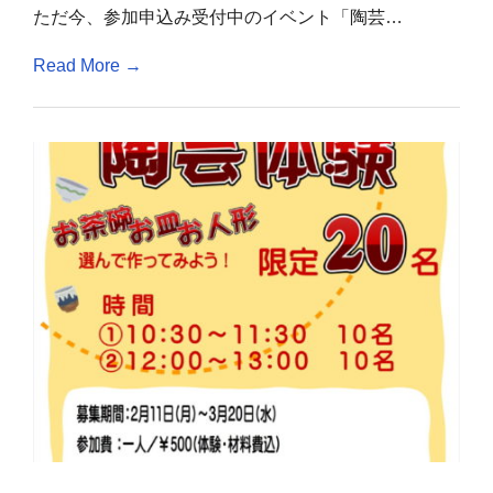
プ
ただ今、参加申込み受付中のイベント「陶芸…
ル
見
れ
Read More →
ま
す
よ
～！
は