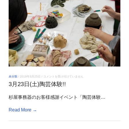
3
未分類
/
2019年3月25日
/
コメントを受け付けていません
月
3月23日(土)陶芸体験!!
23
日
(土)
杉屋事務器のお客様感謝イベント「陶芸体験…
陶
芸
体
Read More →
験!!
は