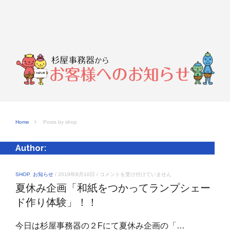
Home
Posts by shop
Author:
shop
夏
SHOP
,
お知らせ
/
2019年8月10日
/
コメントを受け付けていません
休
夏休み企画「和紙をつかってランプシェー
み
企
ド作り体験」！！
画
「和
紙
今日は杉屋事務器の２Fにて夏休み企画の「…
を