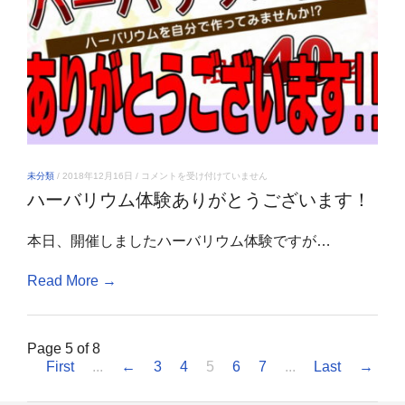
ハ
未分類
/
2018年12月16日
/
コメントを受け付けていません
ー
ハーバリウム体験ありがとうございます！
バ
リ
ウ
本日、開催しましたハーバリウム体験ですが…
ム
体
験
Read More →
あ
り
が
と
う
Page 5 of 8
ご
First
...
←
3
4
5
6
7
...
Last
→
ざ
い
ま