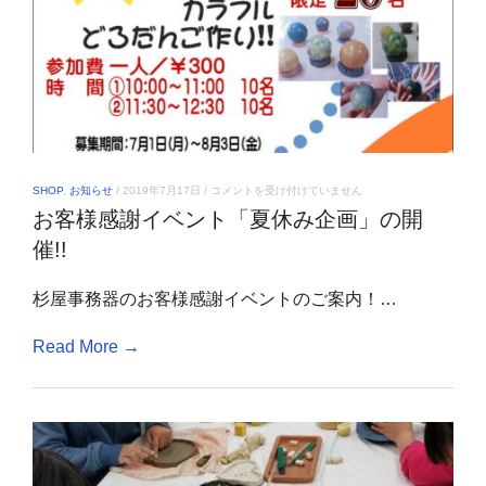
お
SHOP
,
お知らせ
/
2019年7月17日
/
コメントを受け付けていません
客
お客様感謝イベント「夏休み企画」の開
様
感
催!!
謝
イ
ベ
杉屋事務器のお客様感謝イベントのご案内！…
ン
ト
「夏
Read More →
休
み
企
画」
の
開
催!!
は