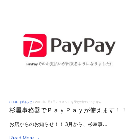
杉
SHOP
,
お知らせ
/
2019年3月1日
/
コメントを受け付けていません
屋
杉屋事務器でＰａｙＰａｙが使えます！！
事
務
器
お店からのお知らせ！！ 3月から、杉屋事…
で
Ｐ
ａ
Read More →
ｙ