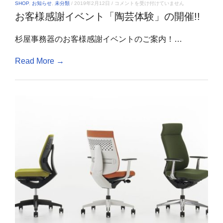
お
SHOP
,
お知らせ
,
未分類
/
2019年2月12日
/
コメントを受け付けていません
客
お客様感謝イベント「陶芸体験」の開催!!
様
感
謝
杉屋事務器のお客様感謝イベントのご案内！…
イ
ベ
ン
Read More →
ト
「陶
芸
体
験」
の
開
催!!
は