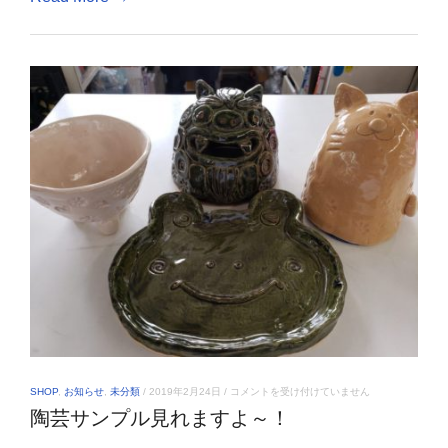
Ｐ
ａ
ｙ
が
使
え
ま
す！！
は
陶
SHOP
,
お知らせ
,
未分類
/
2019年2月24日
/
コメントを受け付けていません
芸
陶芸サンプル見れますよ～！
サ
ン