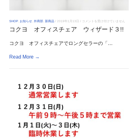
コ
SHOP
,
お知らせ
,
外商部
,
新商品
/
2019年1月13日
/
コメントを受け付けていません
ク
コクヨ オフィスチェア ウィザード３!!
ヨ
オ
フ
コクヨ オフィスチェアでロングセラーの「…
ィ
ス
チ
Read More →
ェ
ア
ウ
ィ
ザ
ー
ド
３!!
は